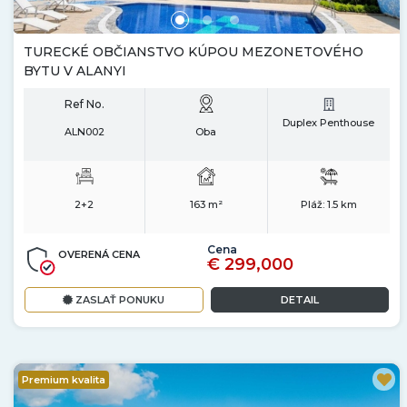
TURECKÉ OBČIANSTVO KÚPOU MEZONETOVÉHO
BYTU V ALANYI
Ref No.
Duplex Penthouse
ALN002
Oba
2+2
163 m²
Pláž:
1.5 km
Cena
OVERENÁ CENA
€ 299,000
ZASLAŤ PONUKU
DETAIL
Premium kvalita