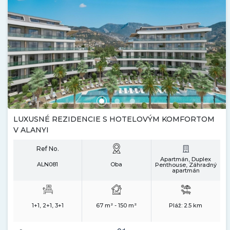
LUXUSNÉ REZIDENCIE S HOTELOVÝM KOMFORTOM
V ALANYI
Ref No.
Apartmán, Duplex
ALN081
Oba
Penthouse, Záhradný
apartmán
1+1, 2+1, 3+1
67 m² - 150 m²
Pláž:
2.5 km