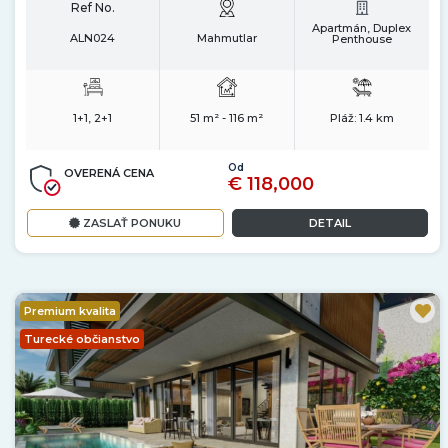
Ref No.
Apartmán, Duplex
ALN024
Mahmutlar
Penthouse
1+1, 2+1
51 m² - 116 m²
Pláž:
1.4 km
Od
OVERENÁ CENA
€ 118,000
ZASLAŤ PONUKU
DETAIL
Premium kvalita
Turecké občianstvo