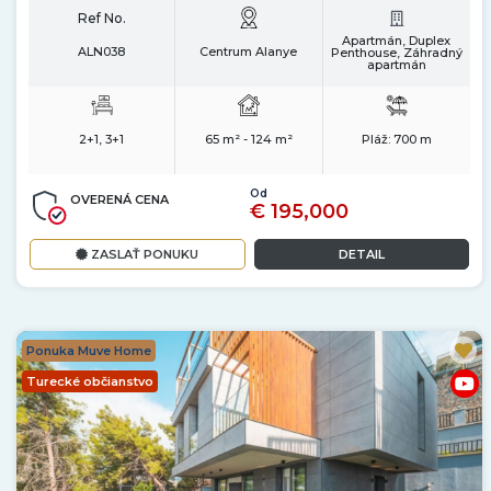
Ref No.
Apartmán, Duplex
ALN038
Centrum Alanye
Penthouse, Záhradný
apartmán
2+1, 3+1
65 m² - 124 m²
Pláž:
700 m
Od
OVERENÁ CENA
€ 195,000
ZASLAŤ PONUKU
DETAIL
Ponuka Muve Home
Turecké občianstvo