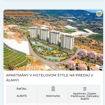
Ponuka Muve Home
APARTMÁNY V HOTELOVOM ŠTÝLE NA PREDAJ V
ALANYI
Ref No.
Apartmán, Duplex
ALN075
Mahmutlar
Penthouse, Záhradný
duplex