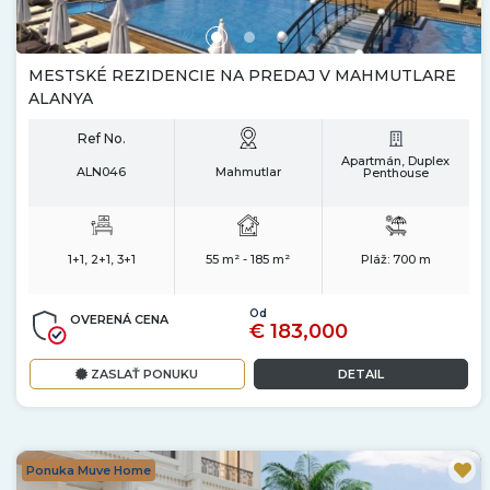
MESTSKÉ REZIDENCIE NA PREDAJ V MAHMUTLARE
ALANYA
Ref No.
Apartmán, Duplex
ALN046
Mahmutlar
Penthouse
1+1, 2+1, 3+1
55 m² - 185 m²
Pláž:
700 m
Od
OVERENÁ CENA
€ 183,000
ZASLAŤ PONUKU
DETAIL
Ponuka Muve Home