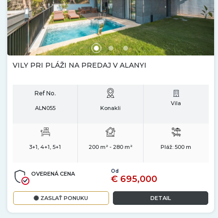
VILY PRI PLÁŽI NA PREDAJ V ALANYI
Ref No.
Vila
ALN055
Konakli
3+1, 4+1, 5+1
200 m² - 280 m²
Pláž:
500 m
Od
OVERENÁ CENA
€ 695,000
ZASLAŤ PONUKU
DETAIL