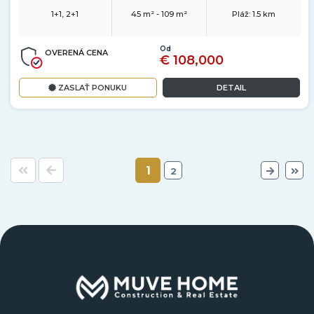
1+1, 2+1
45 m² - 109 m²
Pláž:
1.5 km
Od
OVERENÁ CENA
€ 108,000
ZASLAŤ PONUKU
DETAIL
1
2