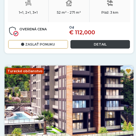
1+1, 2+1, 3+1
52 m² - 271 m²
Pláž:
3 km
Od
OVERENÁ CENA
€ 112,000
ZASLAŤ PONUKU
DETAIL
Turecké občianstvo