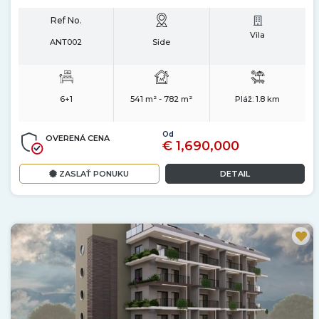
Ref No.
Vila
ANT002
Side
6+1
541 m² - 782 m²
Pláž:
1.8 km
Od
OVERENÁ CENA
€ 1,690,000
ZASLAŤ PONUKU
DETAIL