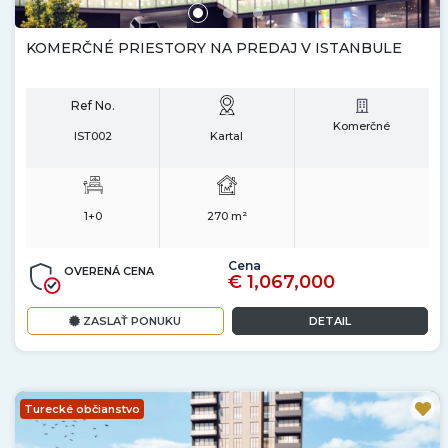
KOMERČNÉ PRIESTORY NA PREDAJ V ISTANBULE
Ref No.
Komerčné
IST002
Kartal
1+0
270 m²
Cena
OVERENÁ CENA
€ 1,067,000
ZASLAŤ PONUKU
DETAIL
Turecké občianstvo