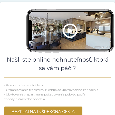
Našli ste online nehnuteľnosť, ktorá
sa vám páči?
- Pomoc pri rezervácii letu
- Organizovanie transferov z letiska do ubytovacieho zariadenia
- Ubytovanie v apartmáne počas trvania pobytu podľa
dohody a časového obdobia
BEZPLATNÁ INŠPEKČNÁ CESTA