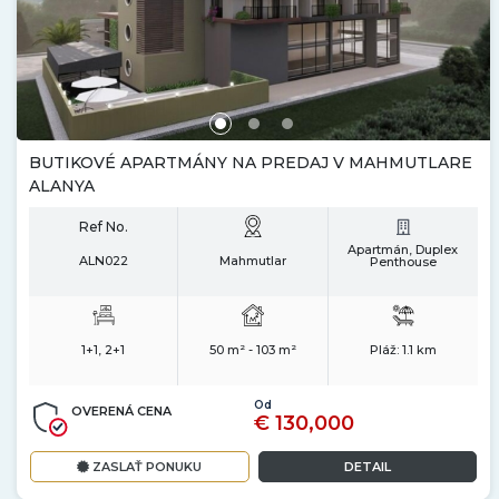
BUTIKOVÉ APARTMÁNY NA PREDAJ V MAHMUTLARE
ALANYA
Ref No.
Apartmán, Duplex
ALN022
Mahmutlar
Penthouse
1+1, 2+1
50 m² - 103 m²
Pláž:
1.1 km
Od
OVERENÁ CENA
€ 130,000
ZASLAŤ PONUKU
DETAIL