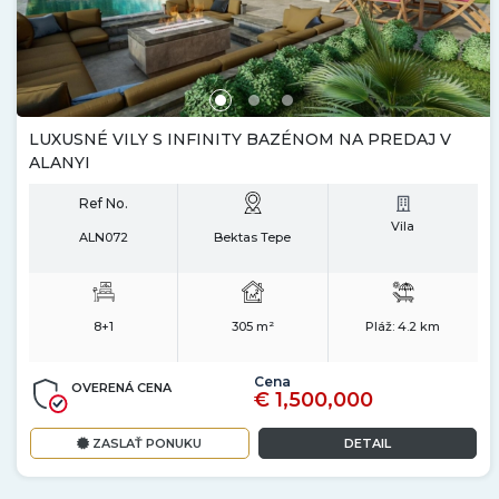
LUXUSNÉ VILY S INFINITY BAZÉNOM NA PREDAJ V
ALANYI
Ref No.
Vila
ALN072
Bektas Tepe
8+1
305 m²
Pláž:
4.2 km
Cena
OVERENÁ CENA
€ 1,500,000
ZASLAŤ PONUKU
DETAIL