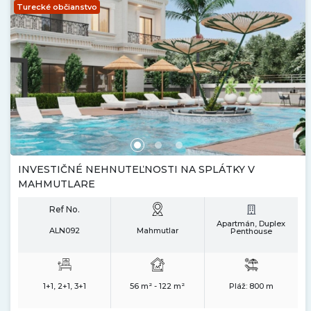
Turecké občianstvo
INVESTIČNÉ NEHNUTEĽNOSTI NA SPLÁTKY V
MAHMUTLARE
Ref No.
Apartmán, Duplex
ALN092
Mahmutlar
Penthouse
1+1, 2+1, 3+1
56 m² - 122 m²
Pláž:
800 m