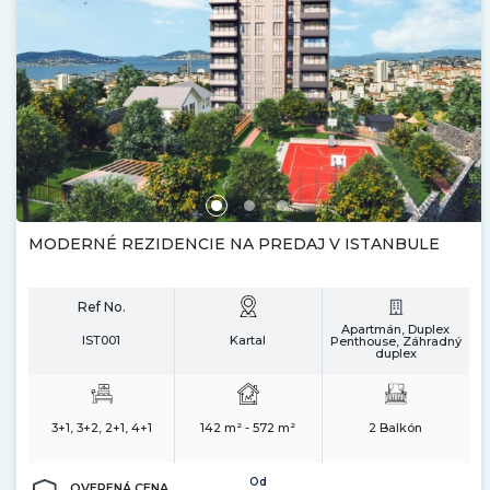
MODERNÉ REZIDENCIE NA PREDAJ V ISTANBULE
Ref No.
Apartmán, Duplex
IST001
Kartal
Penthouse, Záhradný
duplex
3+1, 3+2, 2+1, 4+1
142 m² - 572 m²
2 Balkón
Od
OVERENÁ CENA