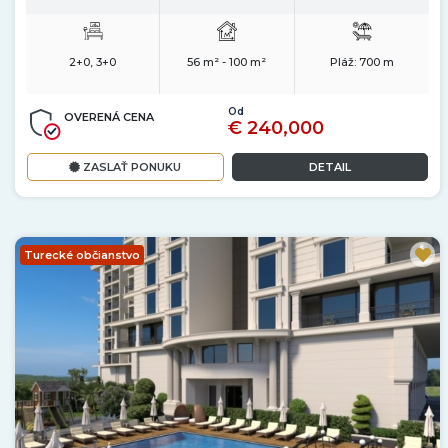
2+0, 3+0
56 m² - 100 m²
Pláž:
700 m
Od
OVERENÁ CENA
€ 240,000
ZASLAŤ PONUKU
DETAIL
Turecké občianstvo