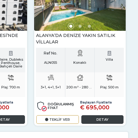
ESI’NDE
ALANYA’DA DENIZE YAKIN SATILIK
VILLALAR
Ref No.
Daire, Dubleks
Villa
ALN055
Konaklı
Penthouse,
Bahçeli Daire
Plaj:
700 m
3+1, 4+1, 5+1
200 m² - 280 m²
Plaj:
500 m
yatlarla
Başlayan Fiyatlarla
DOĞRULANMIŞ
000
€ 695,000
FİYAT
DETAY
TEKLİF VER
DETAY