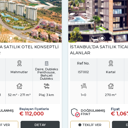
A SATILIK OTEL KONSEPTLI
İSTANBUL’DA SATILIK TICA
R
ALANLAR
Ref No.
Daire, Dubleks
Mahmutlar
IST002
Kartal
Penthouse,
Bahçeli
Dubleks
1
52 m² - 271 m²
Plaj:
3 km
1+0
270 m²
Fiyat
Başlayan Fiyatlarla
ULANMIŞ
DOĞRULANMIŞ
€ 112,000
€ 1,06
FİYAT
İF VER
DETAY
TEKLİF VER