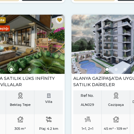
ite
şlığı
 SATILIK LÜKS INFINITY
ALANYA GAZIPAŞA’DA UYGU
VILLALAR
SATILIK DAIRELER
Ref No.
Villa
Bektaş Tepe
ALN029
Gazipaşa
305 m²
Plaj:
4.2 km
1+1, 2+1
45 m² - 109 m²