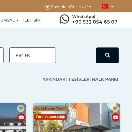
EUR
Favoriler
(0)
Bizi Arayın!
RUMSAL
İLETIŞIM
+90 532 054 65 07
YAKINDAKI TESISLER: HALK PARKI
Muve Home Teklifi
Türk Vatandaşlığı