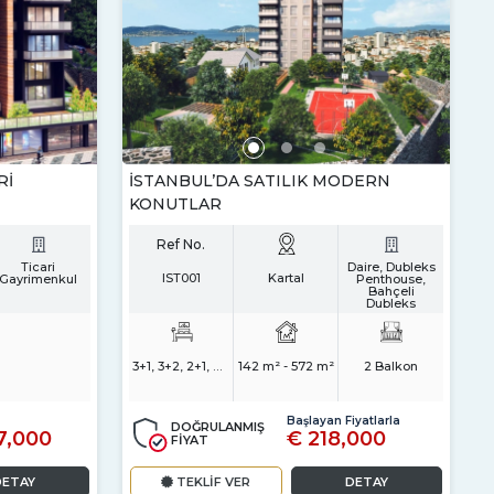
RI
İSTANBUL’DA SATILIK MODERN
KONUTLAR
Ref No.
Ticari
Daire, Dubleks
IST001
Kartal
Gayrimenkul
Penthouse,
Bahçeli
Dubleks
3+1, 3+2, 2+1, 4+1
142 m² - 572 m²
2 Balkon
Başlayan Fiyatlarla
DOĞRULANMIŞ
7,000
€ 218,000
FİYAT
DETAY
TEKLİF VER
DETAY