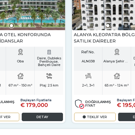
DA OTEL KONFORUNDA
ALANYA KLEOPATRA BÖLG
ZIDANSLAR
SATILIK DAIRELER
Ref No.
Daire, Dubleks
Oba
ALN038
Alanya Şehir Merkezi
Penthouse,
Bahçeli Daire
1
67 m² - 150 m²
Plaj:
2.5 km
2+1, 3+1
65 m² - 124 m²
Başlayan Fiyatlarla
Başlayan Fi
ULANMIŞ
DOĞRULANMIŞ
€ 179,000
€ 195,
FİYAT
İF VER
DETAY
TEKLİF VER