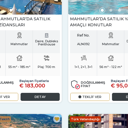
AHMUTLAR’DA SATILIK
MAHMUTLAR’DA SATILIK Y
ZIDANSLARI
AMAÇLI KONUTLAR
Ref No.
Daire, Dubleks
Mahmutlar
ALN092
Mahmutlar
Penthouse
1
55 m² - 185 m²
Plaj:
700 m
1+1, 2+1, 3+1
56 m² - 122 m²
Başlayan Fiyatlarla
Başlayan Fi
ULANMIŞ
DOĞRULANMIŞ
€ 183,000
€ 95,
FİYAT
İF VER
DETAY
TEKLİF VER
eklifi
Türk Vatandaşlığı