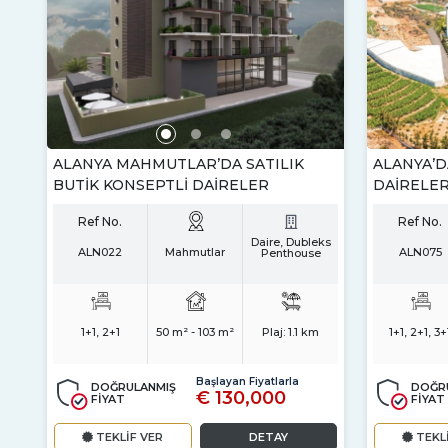
ALANYA MAHMUTLAR’DA SATILIK
ALANYA’D
BUTIK KONSEPTLI DAIRELER
DAIRELE
Ref No.
Ref No.
Daire, Dubleks
ALN022
Mahmutlar
ALN075
Penthouse
1+1, 2+1
50 m² - 103 m²
Plaj:
1.1 km
1+1, 2+1, 3+
Başlayan Fiyatlarla
DOĞRULANMIŞ
DOĞR
€ 130,000
FİYAT
FİYAT
TEKLİF VER
DETAY
TEKL