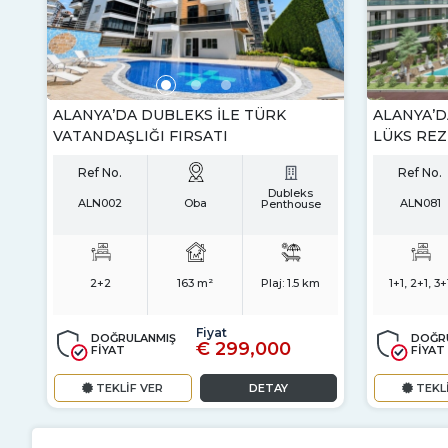
ALANYA’DA DUBLEKS ILE TÜRK
ALANYA’
VATANDAŞLIĞI FIRSATI
LÜKS RE
Ref No.
Ref No.
Dubleks
ALN002
Oba
ALN081
Penthouse
2+2
163 m²
Plaj:
1.5 km
1+1, 2+1, 3+
Fiyat
DOĞRULANMIŞ
DOĞR
€ 299,000
FİYAT
FİYAT
TEKLİF VER
DETAY
TEKL