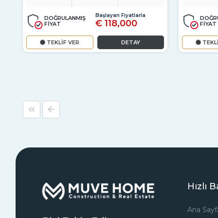
Başlayan Fiyatlarla
DOĞRULANMIŞ
DOĞR
€ 118,000
FİYAT
FİYAT
TEKLİF VER
DETAY
TEKL
Hızlı B
Ana Sayf