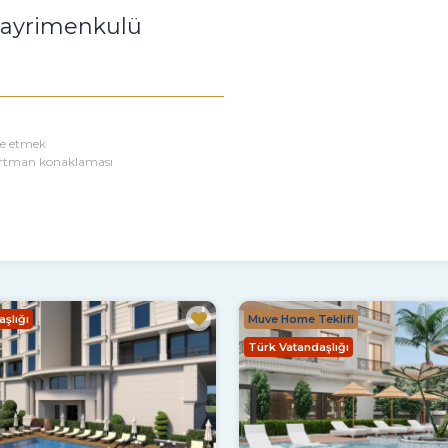
 Gayrimenkulü
ze etmek
artman konaklaması
şlığı
Muve Home Teklifi
Türk Vatandaşlığı