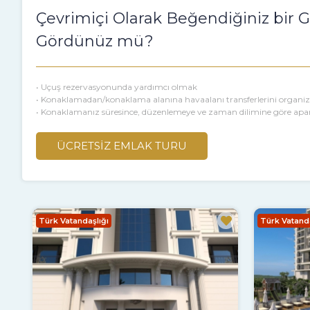
Çevrimiçi Olarak Beğendiğiniz bir
Gördünüz mü?
• Uçuş rezervasyonunda yardımcı olmak
• Konaklamadan/konaklama alanına havaalanı transferlerini organi
• Konaklamanız süresince, düzenlemeye ve zaman dilimine göre ap
ÜCRETSİZ EMLAK TURU
Türk Vatandaşlığı
Türk Vatanda