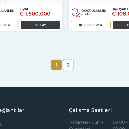
Fiyat
Başlayan Fi
ULANMIŞ
DOĞRULANMIŞ
€ 1,500,000
€ 108
FİYAT
İF VER
DETAY
TEKLİF VER
1
2
ağlantılar
Çalışma Saatleri
Pazartesi - Cuma
09:00 -
a