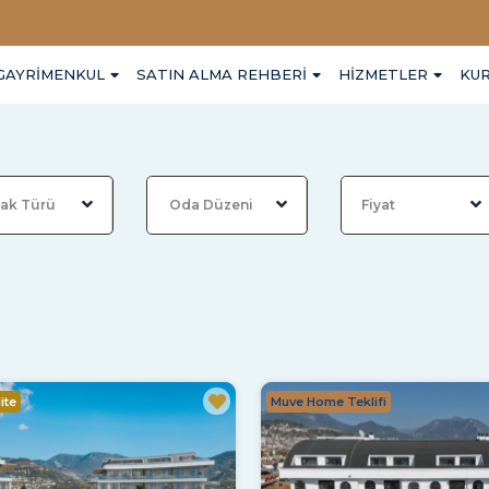
GAYRIMENKUL
SATIN ALMA REHBERI
HIZMETLER
KU
ite
Muve Home Teklifi