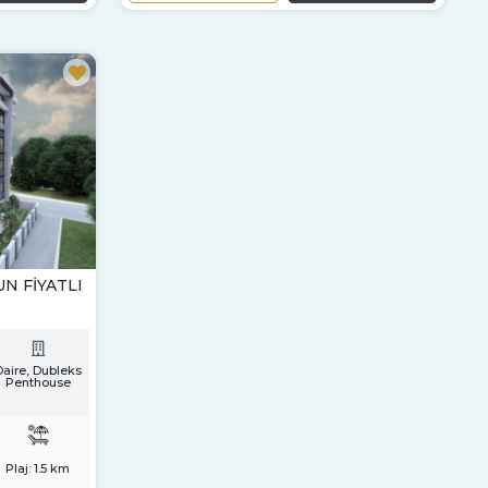
N FIYATLI
Daire, Dubleks
Penthouse
Plaj:
1.5 km