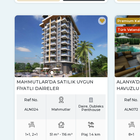
Premium Kal
Türk Vatanda
MAHMUTLAR’DA SATILIK UYGUN
ALANYA’DA
FIYATLI DAIRELER
HAVUZLU 
Ref No.
Ref No.
Daire, Dubleks
ALN024
Mahmutlar
ALN072
Penthouse
1+1, 2+1
51 m² - 116 m²
Plaj:
1.4 km
8+1