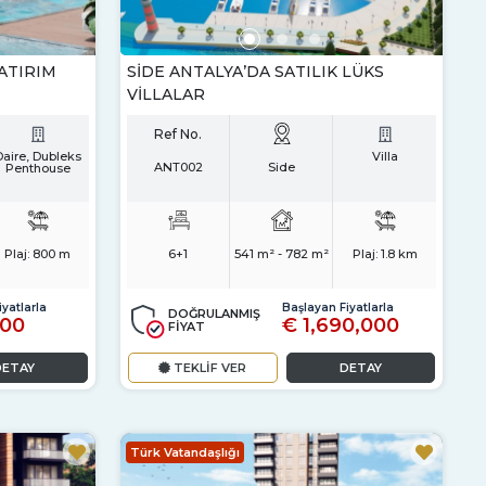
ATIRIM
SIDE ANTALYA’DA SATILIK LÜKS
VILLALAR
Ref No.
Daire, Dubleks
Villa
ANT002
Side
Penthouse
Plaj:
800 m
6+1
541 m² - 782 m²
Plaj:
1.8 km
yatlarla
Başlayan Fiyatlarla
DOĞRULANMIŞ
000
€ 1,690,000
FİYAT
DETAY
TEKLİF VER
DETAY
Türk Vatandaşlığı