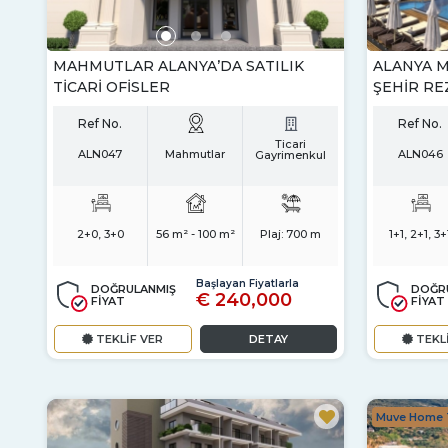
MAHMUTLAR ALANYA’DA SATILIK
ALANYA M
TICARI OFISLER
ŞEHIR RE
Ref No.
Ref No.
Ticari
ALN047
Mahmutlar
ALN046
Gayrimenkul
2+0, 3+0
56 m² - 100 m²
Plaj:
700 m
1+1, 2+1, 3+
Başlayan Fiyatlarla
DOĞRULANMIŞ
DOĞR
€ 240,000
FİYAT
FİYAT
TEKLİF VER
DETAY
TEKL
Muve Home T